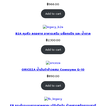
฿
966.00
Add to cart
B2A คุมหิว ลดอยาก อาหารเสริม บล๊อกแป้ง และ น้ำตาล
฿
2,100.00
Add to cart
ORICEZA น้ำมันรำข้าวผสม Coenzyme Q-10
฿
890.00
Add to cart
FB กระตุ้นระบบการเผาผลาญ เบิร์นไขมัน ด้วยสารสกัดธรรมชาติ