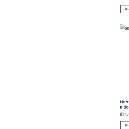
A
Nutr
เหลื
฿
1,1
A