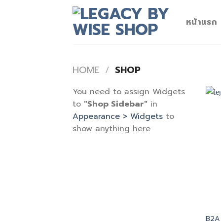
Skip
to
หน้าแรก
content
HOME
/
SHOP
You need to assign Widgets
to
"Shop Sidebar"
in
Appearance > Widgets
to
show anything here
B2A 