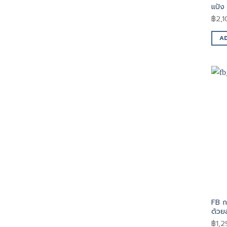
แป้ง
฿
2,
A
FB ก
ด้วย
฿
1,