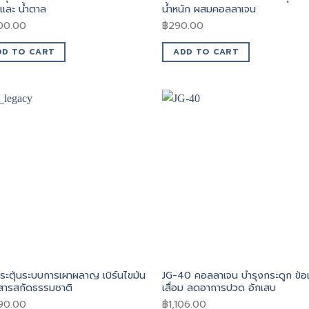
 และ น้ำตาล
น้ำหนัก ผสมคอลลาเจน
100.00
฿
290.00
DD TO CART
ADD TO CART
ระตุ้นระบบการเผาผลาญ เบิร์นไขมัน
JG-40 คอลลาเจน บำรุงกระดูก ข้อเ
สารสกัดธรรมชาติ
เสื่อม ลดอาการปวด อักเสบ
290.00
฿
1,106.00